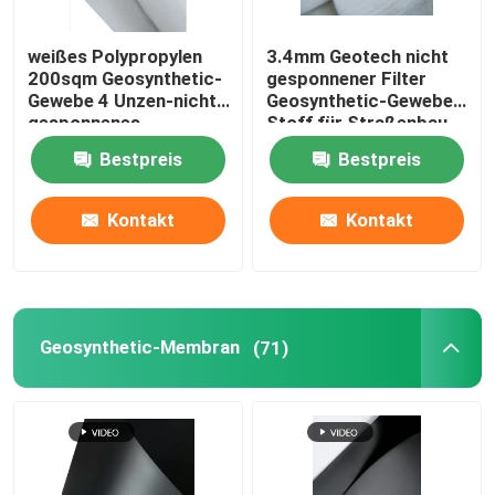
Zusammengesetztes Geomembrane
weißes Polypropylen
3.4mm Geotech nicht
200sqm Geosynthetic-
gesponnener Filter
Gewebe 4 Unzen-nicht
Geosynthetic-Gewebe-
Zusammengesetztes Entwässerungs-Netz
gesponnenes
Stoff für Straßenbau
Geotextilien-Gewebe
Bestpreis
Bestpreis
3D Geomat
Kontakt
Kontakt
Geomembrane-Schweißgerät
Geosynthetic-Membran
(71)