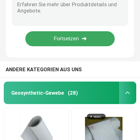
Polyäthylen-mit hoher Dichte Material-wasserdichte Anwendung im Haus-Dach Antiseepage
HDPE Geocell
Fisch-Teich-treffen undurchlässige HDPE Geomembrane-Zwischenlage im Bauernhof-Bau zu
Portierbare Heißluft-Plastikverdrängungs-schweißendes Gewehr 3700w
Wasserdichte Breathable Membran strukturiertes Säulen-Punkt-HDPE Geomembrane
Geofabric-Sandsäcke
Tragbare Geomembrane-Verdrängungs-Maschine mit 3.0mm bis 5.0mm Durchmesser
Faden-nichtgewebte Geotextilien
ANDERE KATEGORIEN AUS UNS
HDPE einachsiges Geogrid
Geosynthetic-Gewebe
(28)
HDPE maserte Geomembrane
Plastikentwässerungs-Brett
Geosynthetic Clay Liner