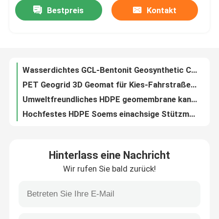
Bestpreis
Kontakt
Wasserdichtes GCL-Bentonit Geosynthetic Clay Liner Blanket For Track
PET Geogrid 3D Geomat für Kies-Fahrstraßen-Müllgrube
Über uns
Umweltfreundliches HDPE geomembrane kann in der Müllgrube, im Reservoir und in anderen Baustellen benutzt werden.
Hochfestes HDPE Soems einachsige Stützmauern Geogrid Standartpark
Fabrik-Ausflug
Müllgruben-Teich-HDPE Grübchen gebildetes Membran-Brett für Wand-Entwässerung
Bentonit-Geotextilien Clay Liner Soems GCL für Straßen-Verdammungen
Qualitätskontrolle
Kundengebundene 80 Mil-HDPE Zwischenlage Geomembrane für Verdammung
Einachsige Geogrid Bodenverfestigung Polypropylen HDPE Geosynthetic
Fordern Sie ein Zitat
Schwarzes HDPE Plastikentwässerungs-Brett für das Dach-Grünen
Untertage-GCL-Geotextilien Geosynthetic Clay Liner Waterproof Blanket
Geosynthetic-Gewebe
Hinterlass eine Nachricht
Zusätzliche Technik verstärktes Material 3D Geomat Geonet
Wir rufen Sie bald zurück!
Nichtgewebte zusammengesetzte Netz Geonet-Geotextilien der Entwässerungs-3D
Geosynthetic-Membran
Garten Grund-HDPE einachsiger Geogrid-Straßenbau-Schweinefutter-Schutz
Antisickerungs-HDPE Geosynthetic-Membran mit in Auflösungsbehälter-Zwischenlage
Geosynthetic-Verstärkungsgitter
Undurchlässiges HDPE Geomembrane für Fischfarm-Projekt und in Verbindung stehende Aquakultur-Teiche