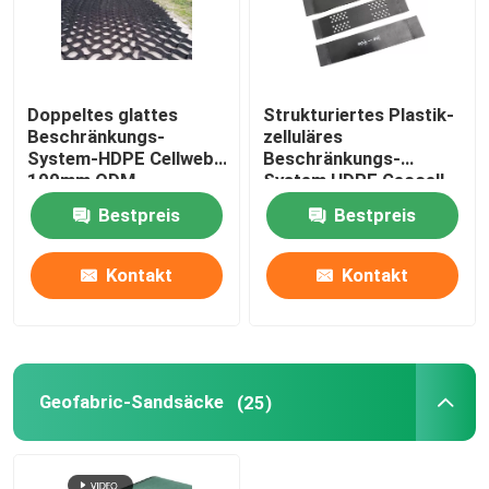
Doppeltes glattes
Strukturiertes Plastik-
Beschränkungs-
zelluläres
System-HDPE Cellweb
Beschränkungs-
100mm ODM
System HDPE Geocell
Cellweb für Straßenbau
Bestpreis
Bestpreis
Kontakt
Kontakt
Geofabric-Sandsäcke
(25)