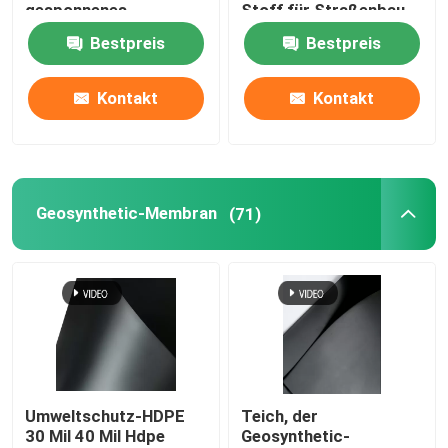
gesponnenes
Stoff für Straßenbau
Geotextilien-Gewebe
Bestpreis
Bestpreis
Über uns
Kontakt
Kontakt
Fabrik-Ausflug
Qualitätskontrolle
Geosynthetic-Membran
(71)
Fordern Sie ein Zitat
Geosynthetic-Gewebe
Geosynthetic-Membran
Umweltschutz-HDPE
Teich, der
30 Mil 40 Mil Hdpe
Geosynthetic-
Geosynthetic-Verstärkungsgitter