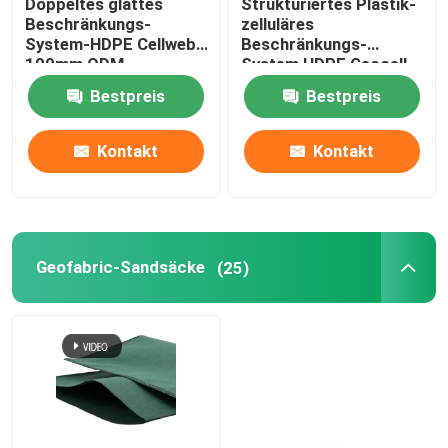
Doppeltes glattes
Strukturiertes Plastik-
Beschränkungs-
zelluläres
System-HDPE Cellweb
Beschränkungs-
100mm ODM
System HDPE Geocell
Cellweb für Straßenbau
Bestpreis
Bestpreis
Kontakt
Kontakt
Geofabric-Sandsäcke
(25)