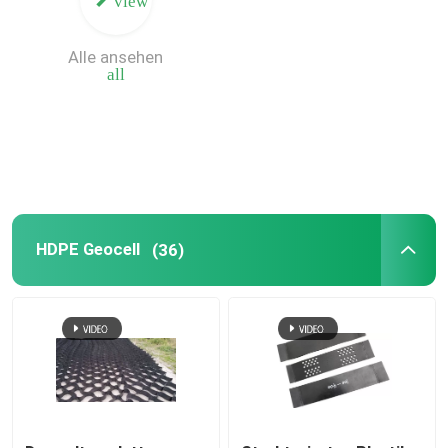
view
Zusammengesetztes Geomembrane
Alle ansehen
all
Zusammengesetztes Entwässerungs-Netz
3D Geomat
Geomembrane-Schweißgerät
HDPE Geocell
(36)