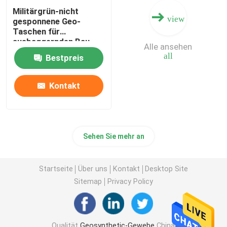
Militärgrün-nicht
view
gesponnene Geo-
Taschen für
ausbaggernden Bau
Alle ansehen
all
Bestpreis
Kontakt
Sehen Sie mehr an
Startseite
Über uns
Kontakt
Desktop Site
Sitemap
Privacy Policy
Qualität
Geosynthetic-Gewebe
China