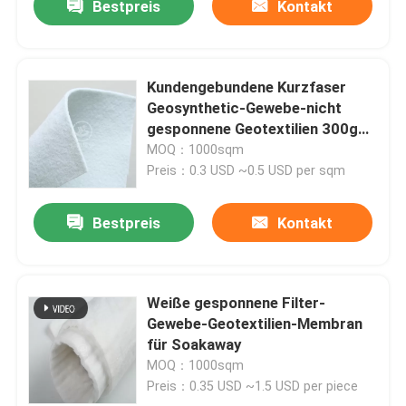
Bestpreis
Kontakt
Kundengebundene Kurzfaser
Geosynthetic-Gewebe-nicht
gesponnene Geotextilien 300g
M2
MOQ：1000sqm
Preis：0.3 USD ~0.5 USD per sqm
Bestpreis
Kontakt
Weiße gesponnene Filter-
Gewebe-Geotextilien-Membran
für Soakaway
MOQ：1000sqm
Preis：0.35 USD ~1.5 USD per piece