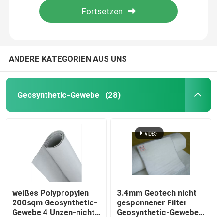
ANDERE KATEGORIEN AUS UNS
Geosynthetic-Gewebe
(28)
Haus
Produkte
weißes Polypropylen
3.4mm Geotech nicht
200sqm Geosynthetic-
gesponnener Filter
Gewebe 4 Unzen-nicht
Geosynthetic-Gewebe-
Videos