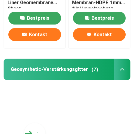
Liner Geomembrane
Membran-HDPE 1mm
Sheet
für Umweltschutz
imprägniert
HDPE Geocell
Bestpreis
Bestpreis
Kontakt
Kontakt
Geofabric-Sandsäcke
Faden-nichtgewebte Geotextilien
Geosynthetic-Verstärkungsgitter
(7)
HDPE einachsiges Geogrid
HDPE maserte Geomembrane
Plastikentwässerungs-Brett
Geosynthetic Clay Liner