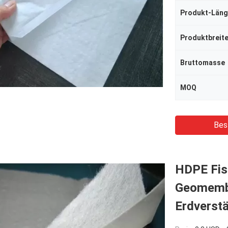
Produkt-Län
Produktbreit
Bruttomasse
MOQ
Bes
HDPE Fis
Geomembr
Erdverst