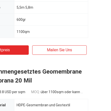
e
5,5m 5,8m
600gr
1100qm
tpreis
Mailen Sie Uns
mmengesetztes Geomembrane
ana 20 Mil
3.8 USD per sqm
MOQ:
über 1100sqm oder kann verhandelt werden
rial
HDPE-Geomembran und Geotextil