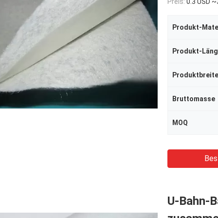
Preis:
0.3 USD ~
Produkt-Mate
Produkt-Län
Produktbreit
Bruttomasse
MOQ
Bes
U-Bahn-B