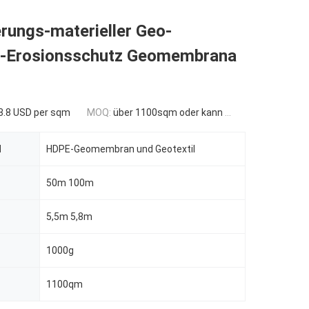
rungs-materieller Geo-
-Erosionsschutz Geomembrana
3.8 USD per sqm
MOQ:
über 1100sqm oder kann verhandelt werden
l
HDPE-Geomembran und Geotextil
50m 100m
5,5m 5,8m
1000g
1100qm