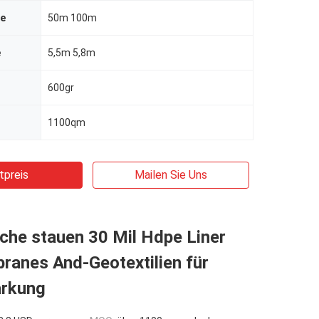
ge
50m 100m
e
5,5m 5,8m
600gr
1100qm
tpreis
Mailen Sie Uns
che stauen 30 Mil Hdpe Liner
anes And-Geotextilien für
ärkung