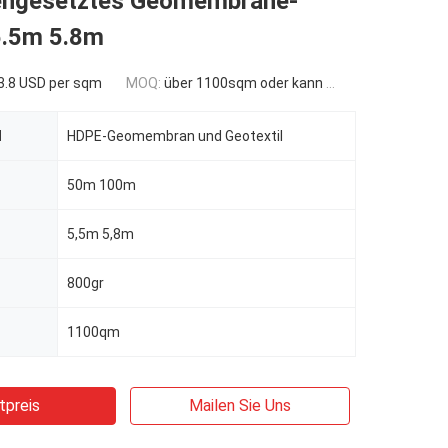
ngesetztes Geomembrane-
.5m 5.8m
3.8 USD per sqm
MOQ:
über 1100sqm oder kann verhandelt werden
l
HDPE-Geomembran und Geotextil
50m 100m
5,5m 5,8m
800gr
1100qm
tpreis
Mailen Sie Uns