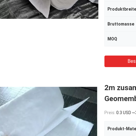
Produktbreit
Bruttomasse
MOQ
Bes
2m zusa
Geomembr
Preis:
0.3 USD ~
Produkt-Mate