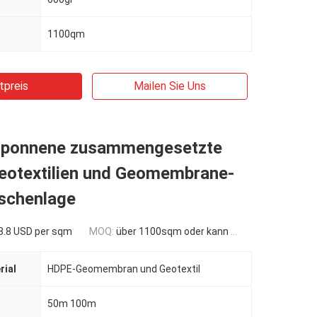
1100qm
tpreis
Mailen Sie Uns
sponnene zusammengesetzte
Geotextilien und Geomembrane-
ischenlage
3.8 USD per sqm
MOQ:
über 1100sqm oder kann verhandelt werden
rial
HDPE-Geomembran und Geotextil
50m 100m