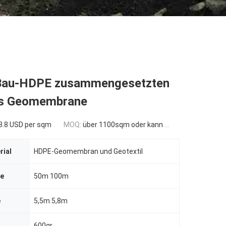
Bau-HDPE zusammengesetzten
fs Geomembrane
3.8 USD per sqm
MOQ:
über 1100sqm oder kann verhandelt werden
rial
HDPE-Geomembran und Geotextil
ge
50m 100m
e
5,5m 5,8m
600gr