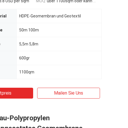
3.8 USD per sqm
MOQ:
über 1100sqm oder kann verhandelt werden
rial
HDPE-Geomembran und Geotextil
ge
50m 100m
e
5,5m 5,8m
600gr
1100qm
tpreis
Mailen Sie Uns
au-Polypropylen