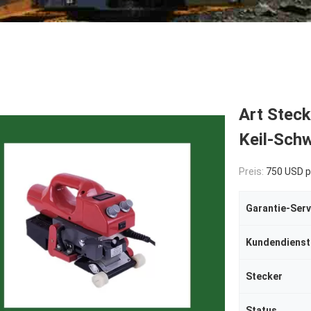
Art Stec
Keil-Sch
Preis:
750 USD p
Garantie-Serv
Kundendienst
Stecker
Status