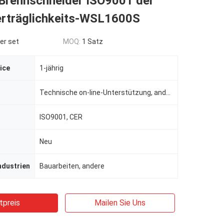
-Brennschneider ISO9001 der
rträglichkeits-WSL1600S
er set
MOQ:
1 Satz
ice
1-jährig
Technische on-line-Unterstützung, andere
ISO9001, CER
Neu
ndustrien
Bauarbeiten, andere
tpreis
Mailen Sie Uns