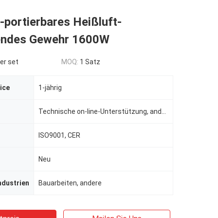
-portierbares Heißluft-
endes Gewehr 1600W
er set
MOQ:
1 Satz
ice
1-jährig
Technische on-line-Unterstützung, andere
ISO9001, CER
Neu
ndustrien
Bauarbeiten, andere