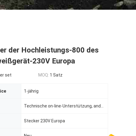
ker der Hochleistungs-800 des
weißgerät-230V Europa
er set
MOQ:
1 Satz
ice
1-jährig
Technische on-line-Unterstützung, andere
Stecker 230V Europa
Neu