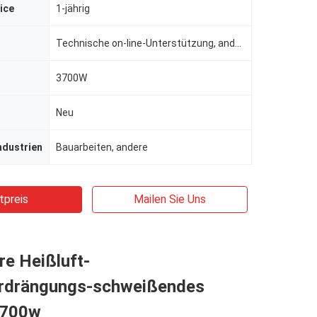
ice
1-jährig
Technische on-line-Unterstützung, andere
3700W
Neu
ndustrien
Bauarbeiten, andere
tpreis
Mailen Sie Uns
re Heißluft-
erdrängungs-schweißendes
3700w