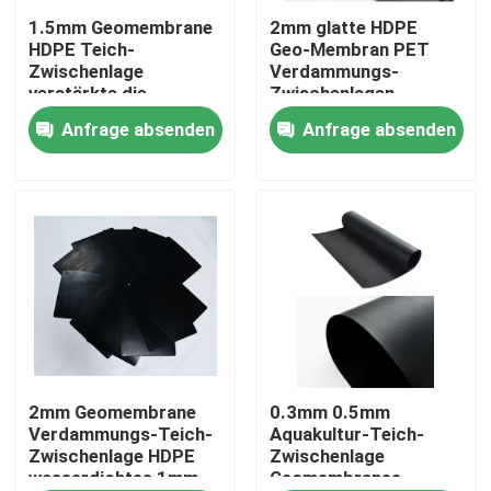
1.5mm Geomembrane
2mm glatte HDPE
HDPE Teich-
Geo-Membran PET
Produkte
Zwischenlage
Verdammungs-
verstärkte die
Zwischenlagen-
Polyäthylen-
Abwasser-Landschaft
Anfrage absenden
Anfrage absenden
Videos
Kunststoff-Folie
Geosynthetic-Gewebe
Geosynthetic-Membran
Geosynthetic-Verstärkungsgitter
HDPE Geocell
2mm Geomembrane
0.3mm 0.5mm
Verdammungs-Teich-
Aquakultur-Teich-
Zwischenlage HDPE
Zwischenlage
wasserdichtes 1mm
Geomembranes-
Geofabric-Sandsäcke