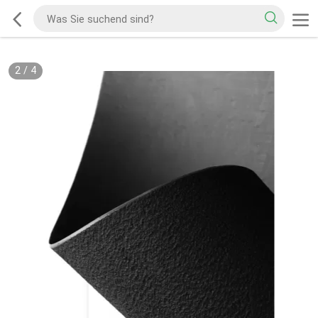
2
/
4