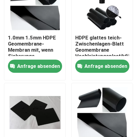
1.0mm 1.5mm HDPE
HDPE glattes teich-
Geomembrane-
Zwischenlagen-Blatt
Membran mit, wenn
Geomembrane
Sickerungs-
Hochleistungsplastikfür
Verhinderung
Bergbau
Anfrage absenden
Anfrage absenden
angebunden wird
Nach Hause
Über uns
Kontakte