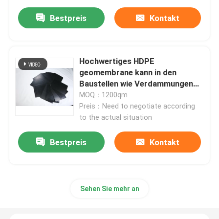
Bestpreis
Kontakt
Hochwertiges HDPE
geomembrane kann in den
Baustellen wie Verdammungen
und Straßen benutzt werden.
MOQ：1200qm
Preis：Need to negotiate according
to the actual situation
Bestpreis
Kontakt
Sehen Sie mehr an