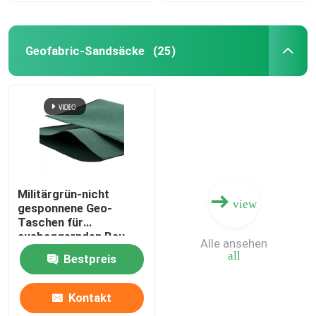
Geofabric-Sandsäcke
(25)
Militärgrün-nicht
view
gesponnene Geo-
Taschen für
ausbaggernden Bau
Alle ansehen
all
Bestpreis
Kontakt