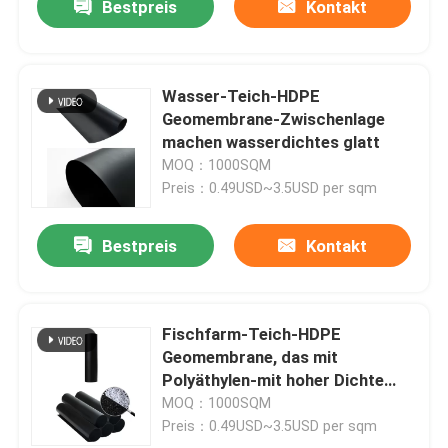
Bestpreis
Kontakt
Wasser-Teich-HDPE
Geomembrane-Zwischenlage
machen wasserdichtes glatt
MOQ：1000SQM
Preis：0.49USD~3.5USD per sqm
Bestpreis
Kontakt
Fischfarm-Teich-HDPE
Geomembrane, das mit
Polyäthylen-mit hoher Dichte
Material zeichnet
MOQ：1000SQM
Preis：0.49USD~3.5USD per sqm