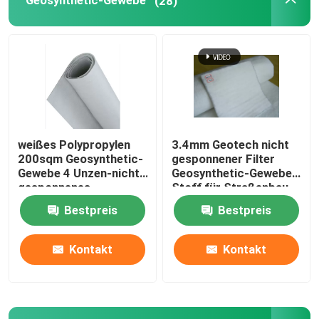
Geosynthetic-Gewebe
(28)
Über uns
Fabrik-Ausflug
Qualitätskontrolle
weißes Polypropylen
3.4mm Geotech nicht
200sqm Geosynthetic-
gesponnener Filter
Gewebe 4 Unzen-nicht
Geosynthetic-Gewebe-
Fordern Sie ein Zitat
gesponnenes
Stoff für Straßenbau
Geotextilien-Gewebe
Bestpreis
Bestpreis
Geosynthetic-Gewebe
Kontakt
Kontakt
Geosynthetic-Membran
Geosynthetic-Verstärkungsgitter