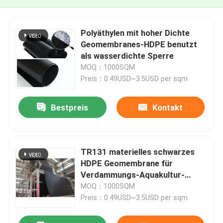
Polyäthylen mit hoher Dichte
Geomembranes-HDPE benutzt
als wasserdichte Sperre
MOQ：1000SQM
Preis：0.49USD~3.5USD per sqm
Bestpreis
Kontakt
TR131 materielles schwarzes
HDPE Geomembrane für
Verdammungs-Aquakultur-
Garnelen-Fisch-Teich
MOQ：1000SQM
Preis：0.49USD~3.5USD per sqm