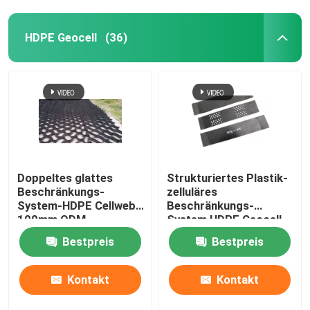
HDPE Geocell
(36)
Doppeltes glattes
Strukturiertes Plastik-
Beschränkungs-
zelluläres
System-HDPE Cellweb
Beschränkungs-
100mm ODM
System HDPE Geocell
Cellweb für Straßenbau
Bestpreis
Bestpreis
Kontakt
Kontakt