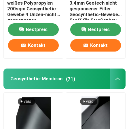
weißes Polypropylen
3.4mm Geotech nicht
200sqm Geosynthetic-
gesponnener Filter
Zusammengesetztes Geomembrane
Gewebe 4 Unzen-nicht
Geosynthetic-Gewebe-
gesponnenes
Stoff für Straßenbau
Geotextilien-Gewebe
Bestpreis
Bestpreis
Zusammengesetztes Entwässerungs-Netz
Kontakt
Kontakt
3D Geomat
Geomembrane-Schweißgerät
Geosynthetic-Membran
(71)