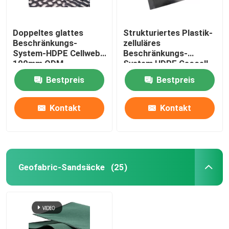
Doppeltes glattes
Strukturiertes Plastik-
Beschränkungs-
zelluläres
System-HDPE Cellweb
Beschränkungs-
100mm ODM
System HDPE Geocell
Cellweb für Straßenbau
Bestpreis
Bestpreis
Kontakt
Kontakt
Geofabric-Sandsäcke
(25)