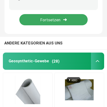
HDPE Geocell
Geofabric-Sandsäcke
Faden-nichtgewebte Geotextilien
ANDERE KATEGORIEN AUS UNS
HDPE einachsiges Geogrid
Geosynthetic-Gewebe
(28)
HDPE maserte Geomembrane
Plastikentwässerungs-Brett
Geosynthetic Clay Liner