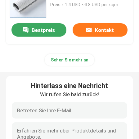
Preis：1.4 USD ~3.8 USD per sqm
Über uns
Bestpreis
Kontakt
Fabrik-Ausflug
Qualitätskontrolle
Sehen Sie mehr an
Fordern Sie ein Zitat
Hinterlass eine Nachricht
Wir rufen Sie bald zurück!
Geosynthetic-Gewebe
Geosynthetic-Membran
Geosynthetic-Verstärkungsgitter