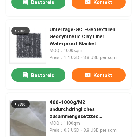
Bestpreis
Kontakt
Untertage-GCL-Geotextilien
Geosynthetic Clay Liner
Waterproof Blanket
MOQ：1000sqm
Preis：1.4 USD ~3.8 USD per sqm
Bestpreis
Kontakt
400-1000g/M2
undurchdringliches
zusammengesetztes
Geomembrane HDPE Teich-
MOQ：1100qm
Zwischenlagen-Blatt
Preis：0.3 USD ~3.8 USD per sqm