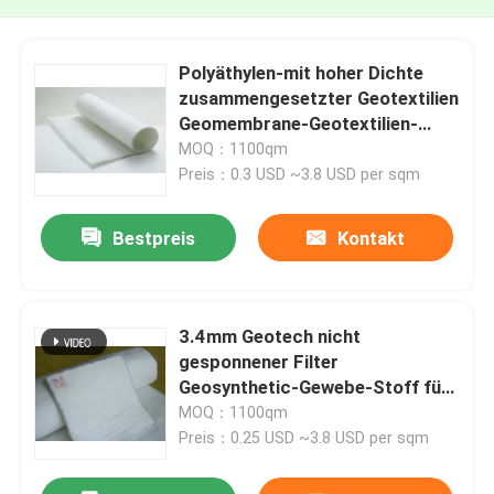
Polyäthylen-mit hoher Dichte
zusammengesetzter Geotextilien
Geomembrane-Geotextilien-
Stoff
MOQ：1100qm
Preis：0.3 USD ~3.8 USD per sqm
Bestpreis
Kontakt
3.4mm Geotech nicht
gesponnener Filter
Geosynthetic-Gewebe-Stoff für
Straßenbau
MOQ：1100qm
Preis：0.25 USD ~3.8 USD per sqm