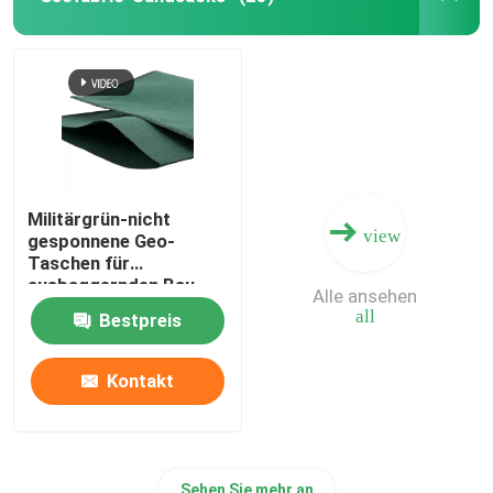
Zusammengesetztes Geomembrane
Zusammengesetztes Entwässerungs-Netz
3D Geomat
Militärgrün-nicht
view
gesponnene Geo-
Geomembrane-Schweißgerät
Taschen für
ausbaggernden Bau
Alle ansehen
all
Bestpreis
Kontakt
Sehen Sie mehr an