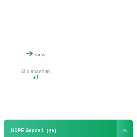
Über uns
Fabrik-Ausflug
view
Qualitätskontrolle
Alle ansehen
Fordern Sie ein Zitat
all
Geosynthetic-Gewebe
Geosynthetic-Membran
HDPE Geocell
(36)
Geosynthetic-Verstärkungsgitter