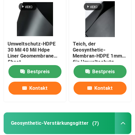
Umweltschutz-HDPE
Teich, der
30 Mil 40 Mil Hdpe
Geosynthetic-
Liner Geomembrane
Membran-HDPE 1mm
Sheet
für Umweltschutz
imprägniert
Bestpreis
Bestpreis
Kontakt
Kontakt
Haus
Produkte
Geosynthetic-Verstärkungsgitter
(7)
Videos